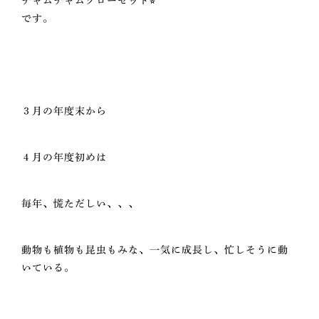
チャムチャムクローゼット⭐︎
です。
３月の年度末から
４月の年度初めは
毎年、慌ただしい、、、
動物も植物も昆虫もみな、一気に成長し、忙しそうに動
いている。