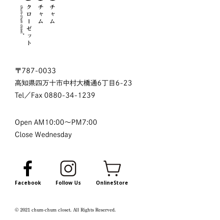
〒787-0033
高知県四万十市中村大橋通6丁目6-23
Tel／Fax
0880-34-1239
Open AM10:00～PM7:00
Close Wednesday
Facebook
Follow Us
OnlineStore
© 2021 chum-chum closet. All Rights Reserved.